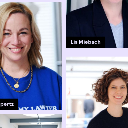
Lis Miebach
pertz