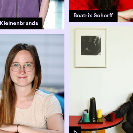
Beatrix Scherff
 Kleinenbrands
b