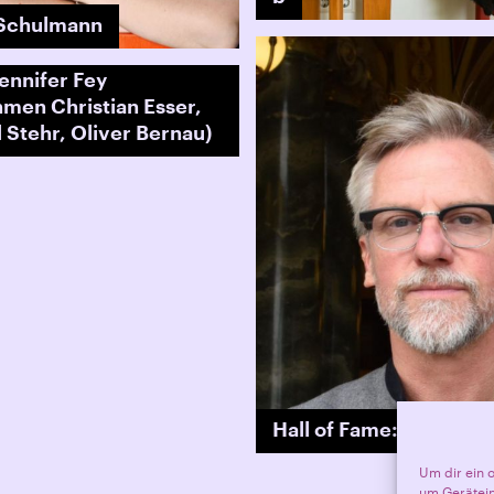
 Schulmann
Jennifer Fey
men Christian Esser,
 Stehr, Oliver Bernau)
Hall of Fame: Oliver B
Um dir ein 
um Gerätein