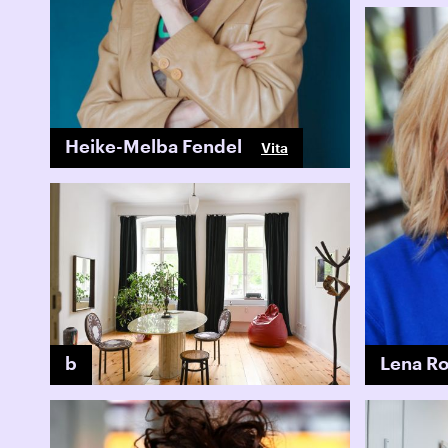
Heike-Melba Fendel
Vita
b
Lena Ro