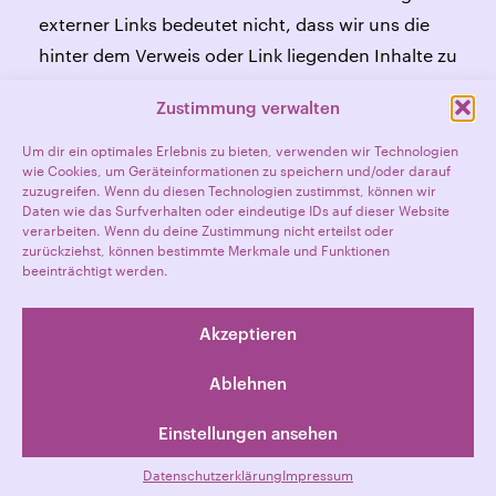
externer Links bedeutet nicht, dass wir uns die
hinter dem Verweis oder Link liegenden Inhalte zu
Eigen machen. Eine ständige Kontrolle der
Zustimmung verwalten
fremden Inhalte ist nicht möglich und ohne
konkrete Hinweise auf Rechtsverstöße nicht
Um dir ein optimales Erlebnis zu bieten, verwenden wir Technologien
wie Cookies, um Geräteinformationen zu speichern und/oder darauf
zumutbar. Sollte ein externer Link
zuzugreifen. Wenn du diesen Technologien zustimmst, können wir
ausnahmsweise auf eine fremde Seite mit
Daten wie das Surfverhalten oder eindeutige IDs auf dieser Website
verarbeiten. Wenn du deine Zustimmung nicht erteilst oder
unzulässigem Inhalt verweisen, bitten wir um
zurückziehst, können bestimmte Merkmale und Funktionen
kurze Mitteilung per Email. Wir werden die
beeinträchtigt werden.
Verknüpfung umgehend entfernen.
Akzeptieren
Ablehnen
Einstellungen ansehen
© 2024 BARBARELLA ENTERTAINMENT GMBH
IMPRESSUM
DATENSCHUTZERKLÄRUNG
INSTAGRAM
Datenschutzerklärung
Impressum