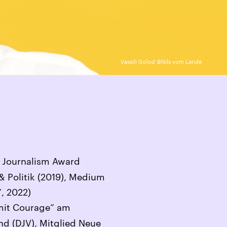
Vassili Golod ©Nils vom Lande
c Journalism Award
& Politik (2019), Medium
”, 2022)
 mit Courage” am
d (DJV), Mitglied Neue