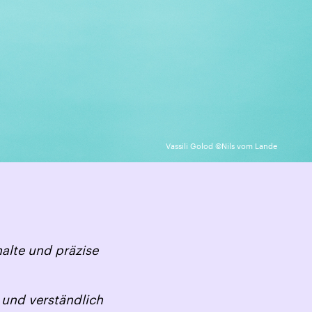
Vassili Golod ©Nils vom Lande
halte und präzise
 und verständlich