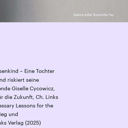
Sabine Adler ©Jennifer Fey
senkind – Eine Tochter
d riskiert seine
ende Giselle Cycowicz,
r die Zukunft, Ch. Links
essary Lessons for the
rieg und
nks Verlag (2025)