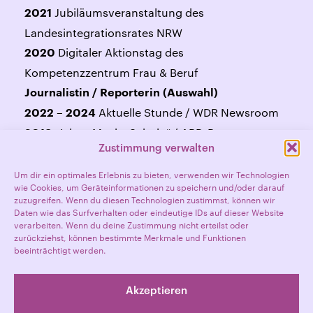
Jubiläumsveranstaltung des
2021
Landesintegrationsrates NRW
Digitaler Aktionstag des
2020
Kompetenzzentrum Frau & Beruf
Journalistin / Reporterin (Auswahl)
Aktuelle Stunde / WDR Newsroom
2022 – 2024
„Islam.Macht.Schule“ / ARD-Reportage
2019
Zustimmung verwalten
Deutsche Welle
2013 – 2020
N-tv Ratgeber / N-tv
2011 – 2013
Um dir ein optimales Erlebnis zu bieten, verwenden wir Technologien
wie Cookies, um Geräteinformationen zu speichern und/oder darauf
zuzugreifen. Wenn du diesen Technologien zustimmst, können wir
Daten wie das Surfverhalten oder eindeutige IDs auf dieser Website
verarbeiten. Wenn du deine Zustimmung nicht erteilst oder
zurückziehst, können bestimmte Merkmale und Funktionen
beeinträchtigt werden.
zurück
Akzeptieren