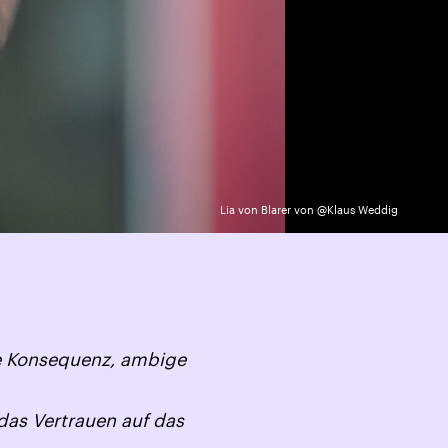
Lia von Blarer von @Klaus Weddig
he Konsequenz, ambige
das Vertrauen auf das