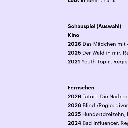
Berlin, Paris
Lebt
in
Schauspiel (Auswahl)
Kino
Das Mädchen mit de
2026
Der Wald in mir, R
2025
Youth Topia, Regie
2021
Fernsehen
Tatort: Die Narben
2026
Blind /Regie: dive
2026
Hundertdreizehn, 
2025
Bad Influencer, Reg
2024