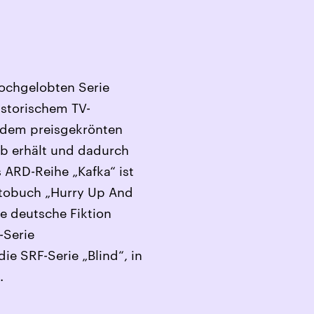
 hochgelobten Serie
historischem TV-
in dem preisgekrönten
Job erhält und dadurch
 ARD-Reihe „Kafka“ ist
 Fotobuch „Hurry Up And
re deutsche Fiktion
-Serie
ie SRF-Serie „Blind“, in
.