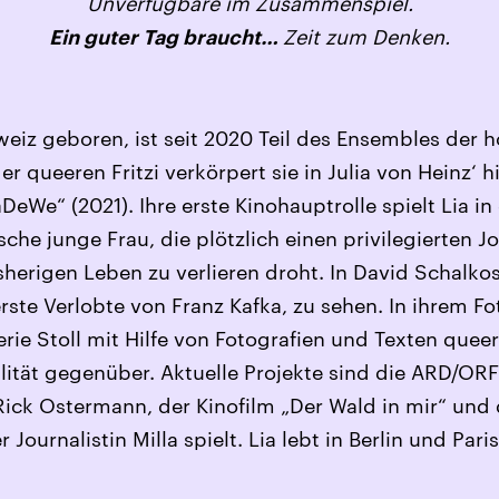
Unverfügbare im Zusammenspiel.
Zeit zum Denken.
Ein guter Tag braucht…
chweiz geboren, ist seit 2020 Teil des Ensembles der
er queeren Fritzi verkörpert sie in Julia von Heinz‘ 
DeWe“ (2021). Ihre erste Kinohauptrolle spielt Lia 
ische junge Frau, die plötzlich einen privilegierten 
herigen Leben zu verlieren droht. In David Schalkos
e erste Verlobte von Franz Kafka, zu sehen. In ihrem
lerie Stoll mit Hilfe von Fotografien und Texten quee
lität gegenüber. Aktuelle Projekte sind die ARD/ORF
ick Ostermann, der Kinofilm „Der Wald in mir“ und d
 Journalistin Milla spielt. Lia lebt in Berlin und Paris