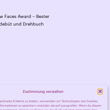
ew Faces Award – Bester
ilmdebüt und Drehbuch
Zustimmung verwalten
optimales Erlebnis zu bieten, verwenden wir Technologien wie Cookies,
formationen zu speichern und/oder darauf zuzugreifen. Wenn du diesen
n zustimmst, können wir Daten wie das Surfverhalten oder eindeutige