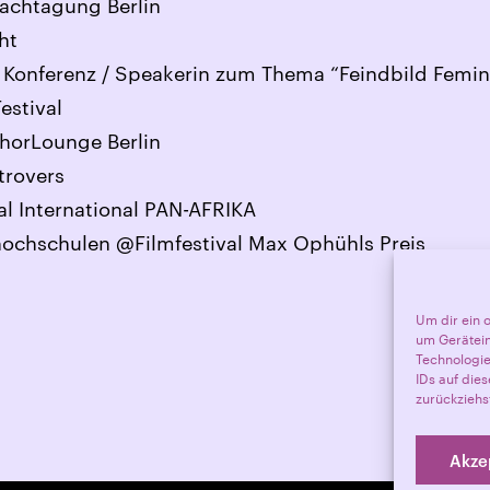
Fachtagung Berlin
ht
Konferenz / Speakerin zum Thema “Feindbild Femi
estival
orLounge Berlin
trovers
l International PAN-AFRIKA
ochschulen @Filmfestival Max Ophühls Preis
Um dir ein 
um Gerätein
Technologie
IDs auf die
zurückziehs
Akze