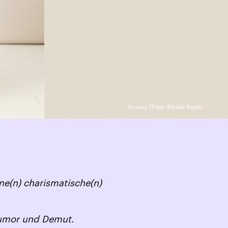
Boussa Thiam ©Neda Rajabi
ne(n) charismatische(n)
Humor und Demut.